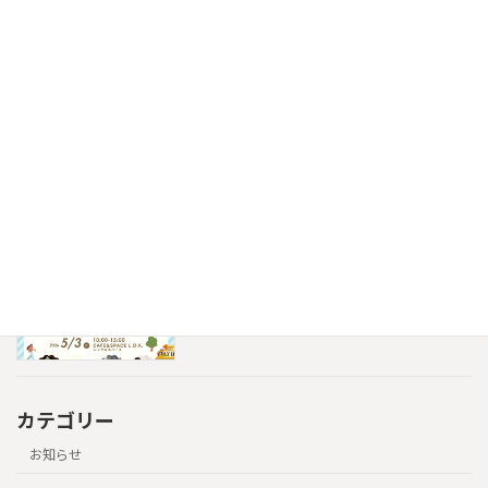
大切な人と味わう、上質な時間「L.D.K.
周年記念 夏のフレンチ夜会」
2026年7月8日
7月7日開催｜きっかけマルシェ
2026年6月26日
5月3日開催｜こどもワークショップDay
2026年4月25日
カテゴリー
お知らせ