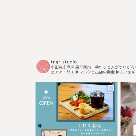
tngr_studio
小田急多摩線 栗平駅前｜手作りと人がつながる
ェアアトリエ
▶︎マルシェ出店の機会
▶︎カフェ