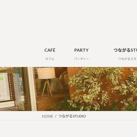
コ
ナ
ン
ビ
テ
ゲ
ン
ー
ツ
シ
へ
ョ
ス
ン
CAFÉ
PARTY
つながるST
キ
に
カフェ
パーティー
つながるスタ
ッ
移
プ
動
HOME
つながるSTUDIO