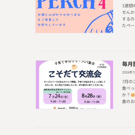
1週間
せんか
するの
たペース
毎月
2026年
7月の
食べっ
か？
食のお