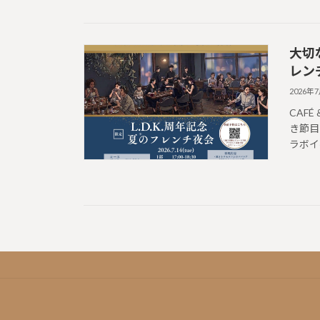
大切
レン
2026年
CAFÉ
き節目
ラボイ