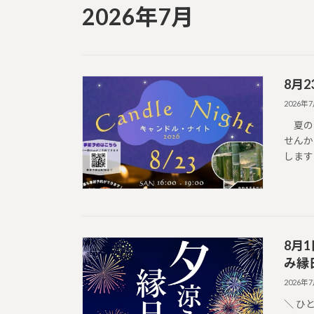
2026年7月
8月
2026年
夏の夕
せんか？
します
8月
み縁
2026年
＼ ひ