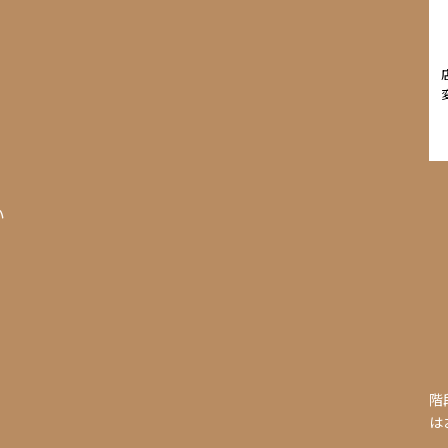
I
い
階
は