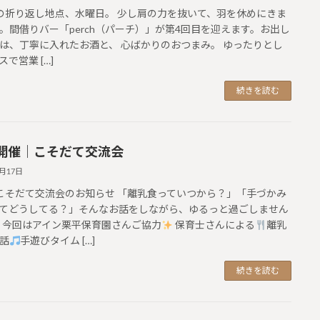
の折り返し地点、水曜日。 少し肩の力を抜いて、羽を休めにきま
。⁡間借りバー「perch（パーチ）」が第4回目を迎えます。⁡お出し
は、丁寧に入れたお酒と、 心ばかりのおつまみ。 ゆったりとし
で営業 […]
続きを読む
開催｜こそだて交流会
7月17日
こそだて交流会のお知らせ 「離乳食っていつから？」「手づかみ
てどうしてる？」そんなお話をしながら、ゆるっと過ごしません
今回はアイン栗平保育園さんご協力
保育士さんによる
離乳
話
手遊びタイム […]
続きを読む