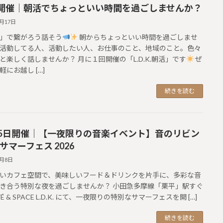
開催｜朝活でちょっといい時間を過ごしませんか？
7月17日
」で繋がろう話そう
朝からちょっといい時間を過ごしませ
活動してる人、活動したい人、お仕事のこと、地域のこと。色々
と楽しく話しませんか？ 月に１回開催の「L.D.K.朝活」です
ぜ
軽にお越し […]
続きを読む
25日開催｜【一夜限りの音楽イベント】音のリビン
 サマーフェス 2026
7月8日
いカフェ空間で、美味しいフード＆ドリンクを片手に、多彩な音
き合う特別な夜を過ごしませんか？ 小田急多摩線「栗平」駅すぐ
FÉ & SPACE L.D.K. にて、一夜限りの特別なサマーフェスを開 […]
続きを読む