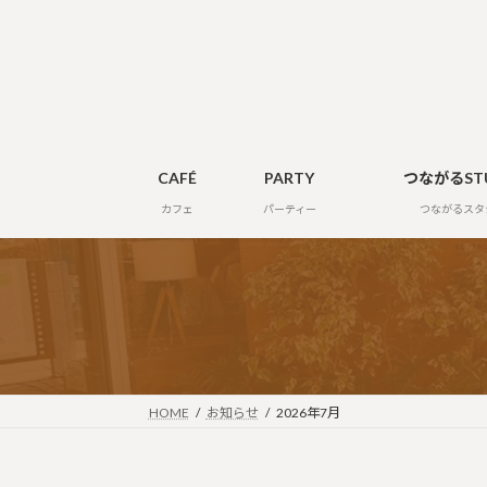
コ
ナ
ン
ビ
テ
ゲ
ン
ー
ツ
シ
へ
ョ
ス
ン
CAFÉ
PARTY
つながるST
キ
に
カフェ
パーティー
つながるスタ
ッ
移
プ
動
HOME
お知らせ
2026年7月