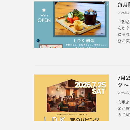
毎月
2026年
「朝活
んか？
ゆるり
ひお気
7月
グ 〜
2026年
心地よ
楽が響
の CA