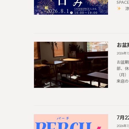
SPAC
涼し
お盆
2026年
お盆期
部、休
（月）
来店の際
7月
2026年